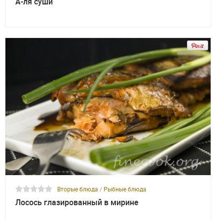
А-ля суши
Вторые блюда
/
Рыбные блюда
Лосось глазированный в мирине