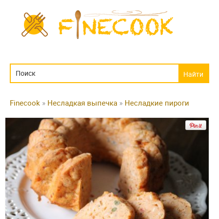
Finecook
»
Несладкая выпечка
»
Несладкие пироги