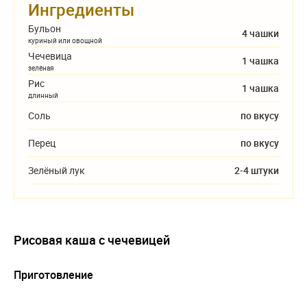
Ингредиенты
Бульон
4 чашки
куриный или овощной
Чечевица
1 чашка
зелёная
Рис
1 чашка
длинный
Соль
по вкусу
Перец
по вкусу
Зелёный лук
2-4 штуки
Рисовая каша с чечевицей
Приготовление