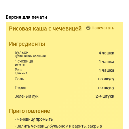
Версия для печати
Рисовая каша с чечевицей
Напечатать
Ингредиенты
Бульон
4 чашки
куриный или овощной
Чечевица
1 чашка
зелёная
Рис
1 чашка
длинный
Соль
по вкусу
Перец
по вкусу
Зелёный лук
2-4 штуки
Приготовление
- Чечевицу промыть
- Залить чечевицу бульоном и варить, закрыв