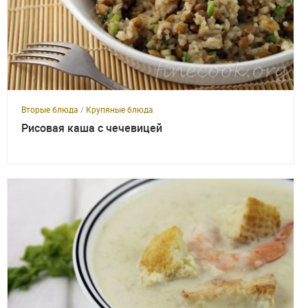
Вторые блюда
/
Крупяные блюда
Рисовая каша с чечевицей