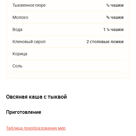
Тыквенное пюре
½ чашки
Молоко
¾ чашки
Вода
1 ¼ чашки
Кленовый сироп
2 столовые ложки
Корица
Соль
Овсяная каша с тыквой
Приготовление
Таблица преобразования мер