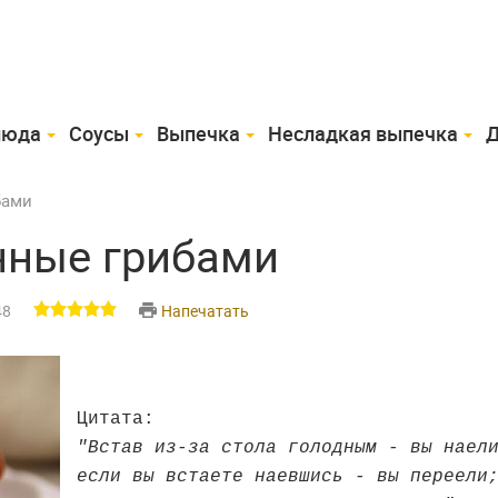
люда
Соусы
Выпечка
Несладкая выпечка
Д
бами
нные грибами
48
Напечатать
Цитата:
"Встав из-за стола голодным - вы наел
если вы встаете наевшись - вы переели