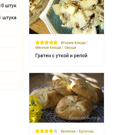
10 штук
1 штука
Вторые блюда
/
Мясные блюда
/
Овощи
Гратен с уткой и репой
Выпечка
/
Булочки,