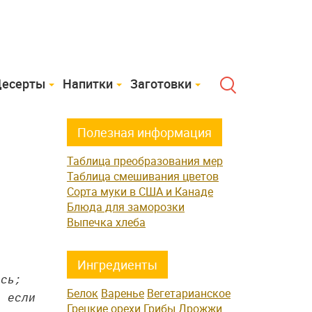
есерты
Напитки
Заготовки
Полезная информация
Таблица преобразования мер
Таблица смешивания цветов
Сорта муки в США и Канаде
Блюда для заморозки
Выпечка хлеба
Ингредиенты
ись;
Белок
Варенье
Вегетарианское
; если
Грецкие орехи
Грибы
Дрожжи