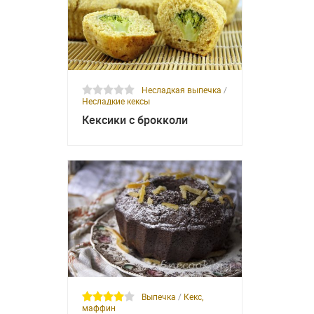
Несладкая выпечка
/
Несладкие кексы
Кексики с брокколи
Выпечка
/
Кекс,
маффин