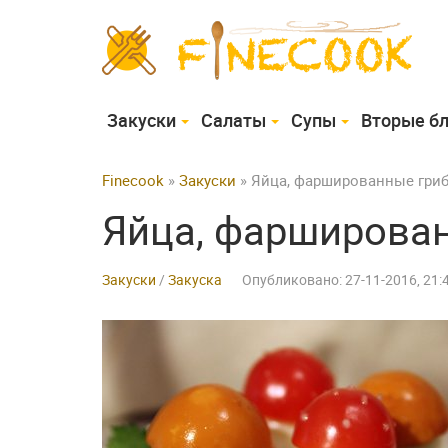
Закуски
Cалаты
Супы
Вторые б
Finecook
»
Закуски
» Яйца, фаршированные гри
Яйца, фарширова
Закуски
/
Закуска
Опубликовано: 27-11-2016, 21: