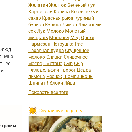
Желатин
Желток
Зеленый лук
Картофель
Корица
Коричневый
сахар
Красная рыба
Куриный
бульон
Курица
Лимон
Лимонный
сок
Лук
Молоко
Молотый
миндаль
Морковь
Мёд
Орехи
Пармезан
Петрушка
Рис
 блюд
Сахарная пудра
Сгущённое
е. Мне
молоко
Сливки
Сливочное
 - её
масло
Сметана
Сыр
Сыр
Филадельфия
Творог
Цедра
 и
лимона
Чеснок
Шампиньоны
Шпинат
Яблоки
Яйца
Показать все теги
Случайные рецепты
0 грамм