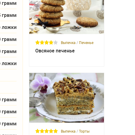
0 грамм
5 грамм
е ложки
0 грамм
Выпечка
/
Печенье
Овсяное печенье
0 грамм
е ложки
0 грамм
0 грамм
0 грамм
Выпечка
/
Торты