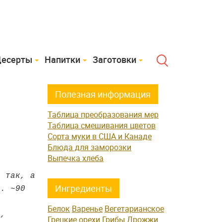
есерты
Напитки
Заготовки
Полезная информация
Таблица преобразования мер
Таблица смешивания цветов
Сорта муки в США и Канаде
Блюда для заморозки
Выпечка хлеба
о так, а
Ингредиенты
и. ~90
Белок
Варенье
Вегетарианское
а,
Грецкие орехи
Грибы
Дрожжи