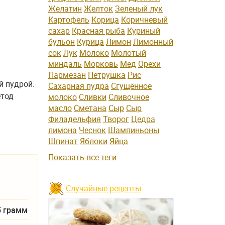
Желатин
Желток
Зеленый лук
Картофель
Корица
Коричневый
сахар
Красная рыба
Куриный
бульон
Курица
Лимон
Лимонный
сок
Лук
Молоко
Молотый
миндаль
Морковь
Мёд
Орехи
Пармезан
Петрушка
Рис
й пудрой.
Сахарная пудра
Сгущённое
етод
молоко
Сливки
Сливочное
масло
Сметана
Сыр
Сыр
Филадельфия
Творог
Цедра
лимона
Чеснок
Шампиньоны
Шпинат
Яблоки
Яйца
Показать все теги
Случайные рецепты
5 грамм