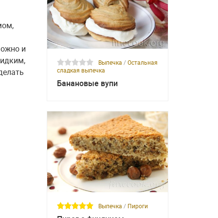
мом,
можно и
жидким,
Выпечка
/
Остальная
сладкая выпечка
 делать
Банановые вупи
Выпечка
/
Пироги