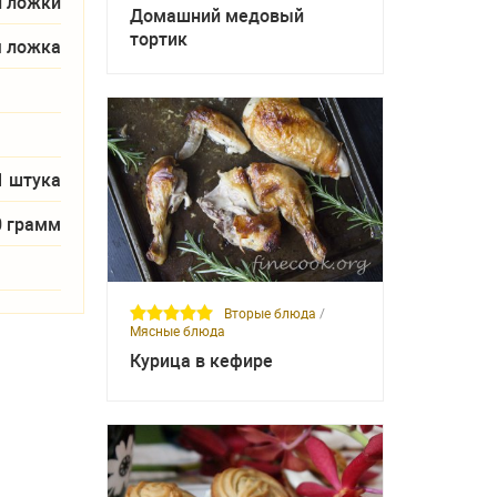
й ложки
Домашний медовый
тортик
я ложка
1 штука
0 грамм
Вторые блюда
/
Мясные блюда
Курица в кефире