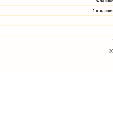
¼ чайно
1 столова
2