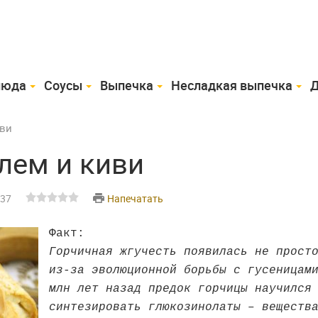
люда
Соусы
Выпечка
Несладкая выпечка
Д
иви
лем и киви
:37
Напечатать
Факт:
Горчичная жгучесть появилась не прост
из-за эволюционной борьбы с гусеницам
млн лет назад предок горчицы научился
синтезировать глюкозинолаты – веществ