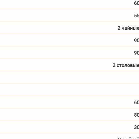
6
5
2 чайны
9
9
2 столовы
6
8
3