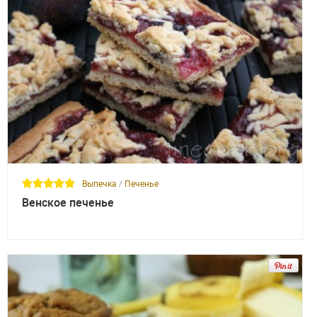
Выпечка
/
Печенье
Венское печенье